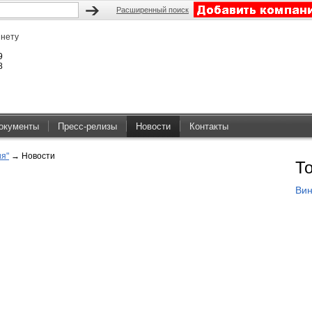
Расширенный поиск
 нету
9
8
окументы
Пресс-релизы
Новости
Контакты
я"
→
Новости
Т
Вин