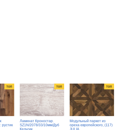
топ
топ
топ
х
Ламинат Кроностар.
Модульный паркет из
: рустик
SZ1N/2078/33/10мм/Дуб
ореха европейского, (117)
Кельтик
JULIA