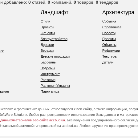
ки добавлено:
0
статей,
0
компаний,
0
товаров,
0
тендеров
Ландшафт
Архитектура
Стили
События
Проекты
Справочная
Объекты
Новости
Благоустройство
Проекты
Дорожки
Объекты
вля
Беседки
Рефлексии
Детские площадки
Текстура
Бассейны
Детали
Водоемы
Инструмент
Растения
Растения Украины
жение
Парки мира
текстових и графических данных, относящуюся к веб-сайту, а также информацию, полу
oftWare Solution». Любое распространение и использование базы данных и материалов
 данных/материалов веб-сайта accbud.ua
. Без получения предварительного согласия 
бязательной активной гиперссылкой на accbud.ua. Любое нарушение прав преследуетс