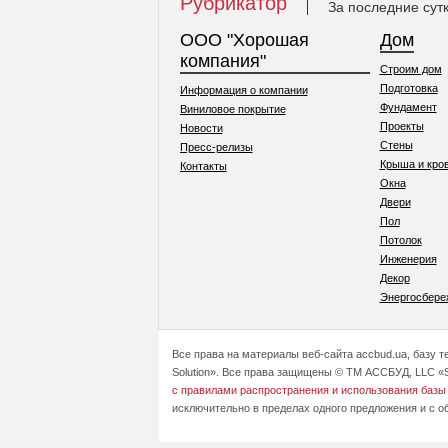
Рубрикатор
За последние сут
ООО "Хорошая
Дом
компания"
Строим дом
Подготовка
Информация о компании
Фундамент
Виниловое покрытие
Проекты
Новости
Стены
Пресс-релизы
Крыша и кро
Контакты
Окна
Двери
Пол
Потолок
Инженерия
Декор
Энергосбере
Все права на материалы веб-сайта accbud.ua, базу 
Solution». Все права защищены © ТМ АССБУД, LLC «S
с правилами распространения и использования базы
исключительно в пределах одного предложения и с о