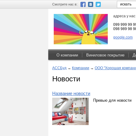
Смотрите нас в:
адреса у нас
099 999 99 9
098 989 98 9
google.com
О компании
Виниловое покрытие
Д
АССБуд
→
Компании
→
ООО "Хорошая компани
Новости
Название новости
Превью для новости